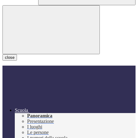
close
Scuola
Panoramica
Presentazione
I luoghi
Le persone
I numeri della scuola