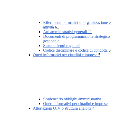
Riferimenti normativi su organizzazione e
attività
61
Atti amministrativi generali
11
Documenti di programmazione strategico-
gestionale
Statuti e leggi regionali
Codice disciplinare e codice di condotta
5
Oneri informativi per cittadini e imprese
5
Scadenzario obblighi amministrativi
Oneri informativi per cittadini e imprese
Attestazioni OIV o struttura analoga
4