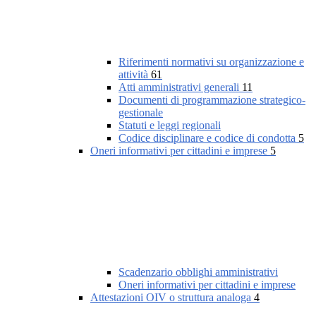
Riferimenti normativi su organizzazione e
attività
61
Atti amministrativi generali
11
Documenti di programmazione strategico-
gestionale
Statuti e leggi regionali
Codice disciplinare e codice di condotta
5
Oneri informativi per cittadini e imprese
5
Scadenzario obblighi amministrativi
Oneri informativi per cittadini e imprese
Attestazioni OIV o struttura analoga
4