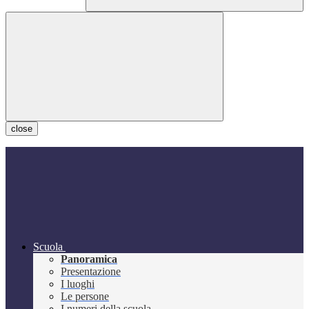
close
Scuola
Panoramica
Presentazione
I luoghi
Le persone
I numeri della scuola