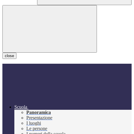
close
Scuola
Panoramica
Presentazione
I luoghi
Le persone
I numeri della scuola