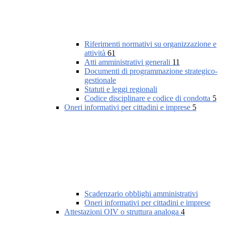
Riferimenti normativi su organizzazione e
attività
61
Atti amministrativi generali
11
Documenti di programmazione strategico-
gestionale
Statuti e leggi regionali
Codice disciplinare e codice di condotta
5
Oneri informativi per cittadini e imprese
5
Scadenzario obblighi amministrativi
Oneri informativi per cittadini e imprese
Attestazioni OIV o struttura analoga
4