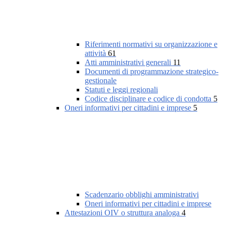
Riferimenti normativi su organizzazione e
attività
61
Atti amministrativi generali
11
Documenti di programmazione strategico-
gestionale
Statuti e leggi regionali
Codice disciplinare e codice di condotta
5
Oneri informativi per cittadini e imprese
5
Scadenzario obblighi amministrativi
Oneri informativi per cittadini e imprese
Attestazioni OIV o struttura analoga
4