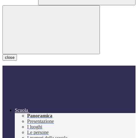
close
Scuola
Panoramica
Presentazione
I luoghi
Le persone
I numeri della scuola