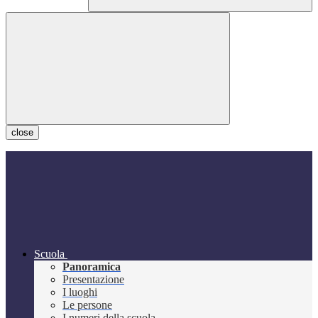
close
Scuola
Panoramica
Presentazione
I luoghi
Le persone
I numeri della scuola