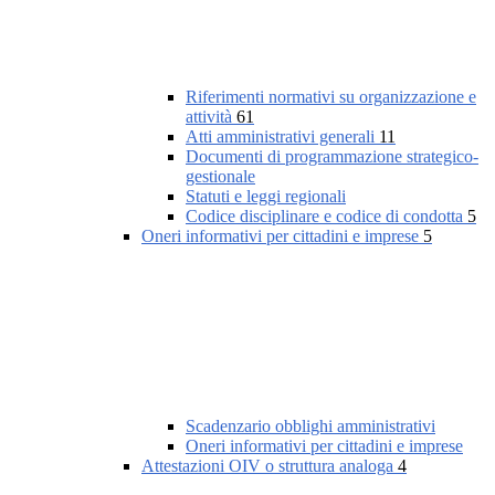
Riferimenti normativi su organizzazione e
attività
61
Atti amministrativi generali
11
Documenti di programmazione strategico-
gestionale
Statuti e leggi regionali
Codice disciplinare e codice di condotta
5
Oneri informativi per cittadini e imprese
5
Scadenzario obblighi amministrativi
Oneri informativi per cittadini e imprese
Attestazioni OIV o struttura analoga
4