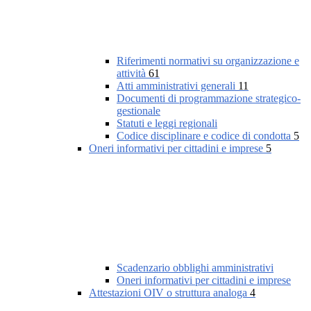
Riferimenti normativi su organizzazione e
attività
61
Atti amministrativi generali
11
Documenti di programmazione strategico-
gestionale
Statuti e leggi regionali
Codice disciplinare e codice di condotta
5
Oneri informativi per cittadini e imprese
5
Scadenzario obblighi amministrativi
Oneri informativi per cittadini e imprese
Attestazioni OIV o struttura analoga
4