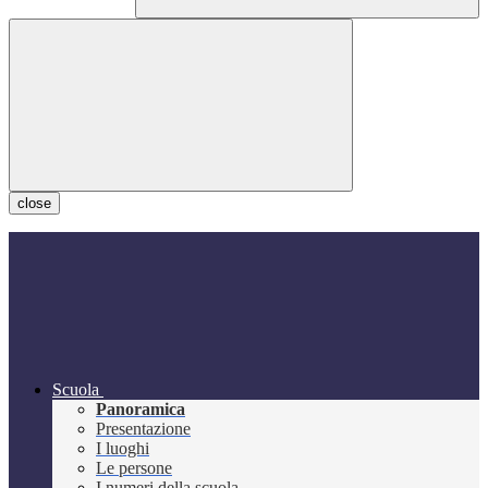
close
Scuola
Panoramica
Presentazione
I luoghi
Le persone
I numeri della scuola