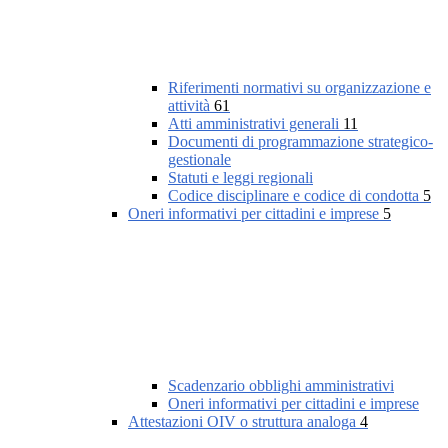
Riferimenti normativi su organizzazione e
attività
61
Atti amministrativi generali
11
Documenti di programmazione strategico-
gestionale
Statuti e leggi regionali
Codice disciplinare e codice di condotta
5
Oneri informativi per cittadini e imprese
5
Scadenzario obblighi amministrativi
Oneri informativi per cittadini e imprese
Attestazioni OIV o struttura analoga
4