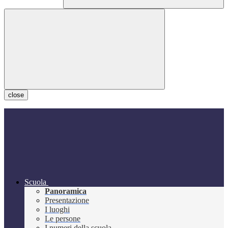
close
Scuola
Panoramica
Presentazione
I luoghi
Le persone
I numeri della scuola