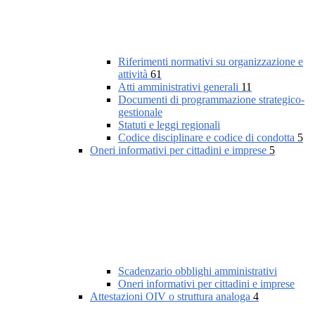
Riferimenti normativi su organizzazione e
attività
61
Atti amministrativi generali
11
Documenti di programmazione strategico-
gestionale
Statuti e leggi regionali
Codice disciplinare e codice di condotta
5
Oneri informativi per cittadini e imprese
5
Scadenzario obblighi amministrativi
Oneri informativi per cittadini e imprese
Attestazioni OIV o struttura analoga
4