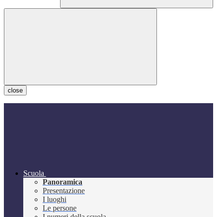
close
Scuola
Panoramica
Presentazione
I luoghi
Le persone
I numeri della scuola