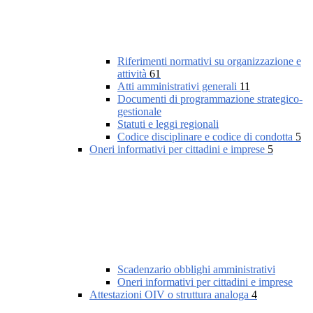
Riferimenti normativi su organizzazione e
attività
61
Atti amministrativi generali
11
Documenti di programmazione strategico-
gestionale
Statuti e leggi regionali
Codice disciplinare e codice di condotta
5
Oneri informativi per cittadini e imprese
5
Scadenzario obblighi amministrativi
Oneri informativi per cittadini e imprese
Attestazioni OIV o struttura analoga
4