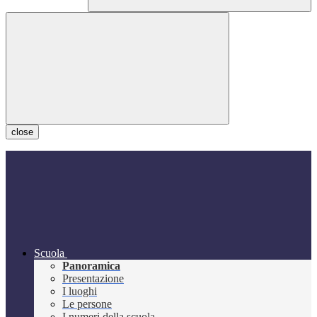
close
Scuola
Panoramica
Presentazione
I luoghi
Le persone
I numeri della scuola