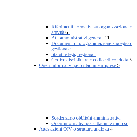
Riferimenti normativi su organizzazione e
attività
61
Atti amministrativi generali
11
Documenti di programmazione strategico-
gestionale
Statuti e leggi regionali
Codice disciplinare e codice di condotta
5
Oneri informativi per cittadini e imprese
5
Scadenzario obblighi amministrativi
Oneri informativi per cittadini e imprese
Attestazioni OIV o struttura analoga
4