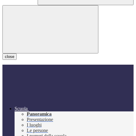
close
Scuola
Panoramica
Presentazione
I luoghi
Le persone
I numeri della scuola