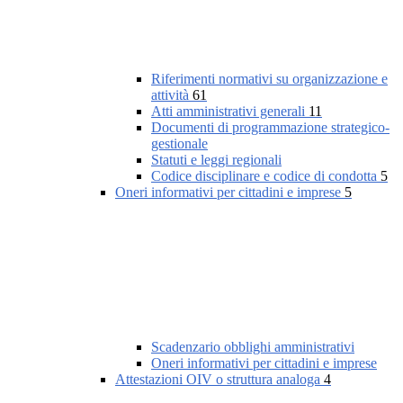
Riferimenti normativi su organizzazione e
attività
61
Atti amministrativi generali
11
Documenti di programmazione strategico-
gestionale
Statuti e leggi regionali
Codice disciplinare e codice di condotta
5
Oneri informativi per cittadini e imprese
5
Scadenzario obblighi amministrativi
Oneri informativi per cittadini e imprese
Attestazioni OIV o struttura analoga
4