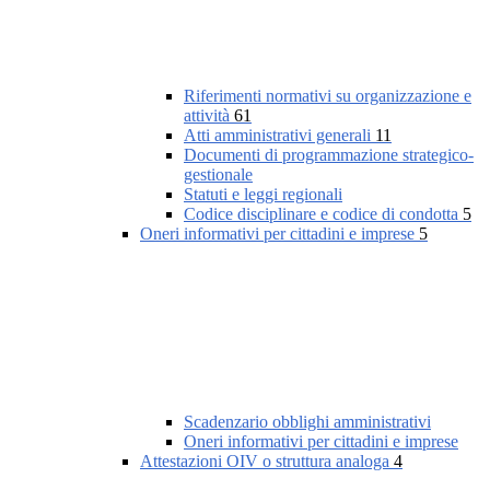
Riferimenti normativi su organizzazione e
attività
61
Atti amministrativi generali
11
Documenti di programmazione strategico-
gestionale
Statuti e leggi regionali
Codice disciplinare e codice di condotta
5
Oneri informativi per cittadini e imprese
5
Scadenzario obblighi amministrativi
Oneri informativi per cittadini e imprese
Attestazioni OIV o struttura analoga
4