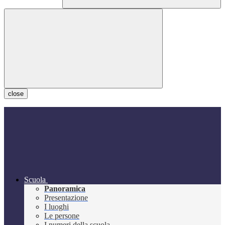
close
Scuola
Panoramica
Presentazione
I luoghi
Le persone
I numeri della scuola