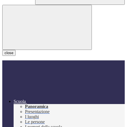
close
Scuola
Panoramica
Presentazione
I luoghi
Le persone
I numeri della scuola