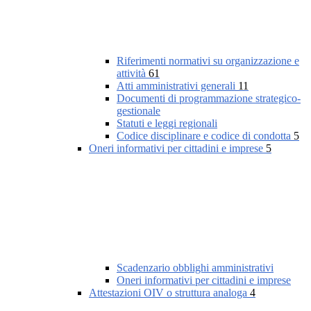
Riferimenti normativi su organizzazione e
attività
61
Atti amministrativi generali
11
Documenti di programmazione strategico-
gestionale
Statuti e leggi regionali
Codice disciplinare e codice di condotta
5
Oneri informativi per cittadini e imprese
5
Scadenzario obblighi amministrativi
Oneri informativi per cittadini e imprese
Attestazioni OIV o struttura analoga
4