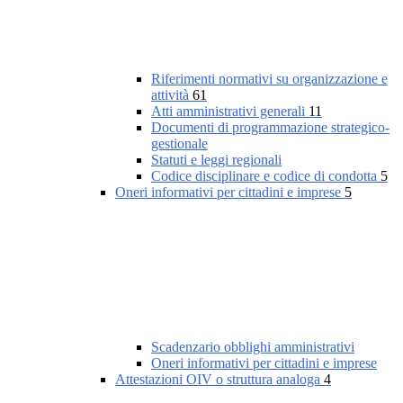
Riferimenti normativi su organizzazione e
attività
61
Atti amministrativi generali
11
Documenti di programmazione strategico-
gestionale
Statuti e leggi regionali
Codice disciplinare e codice di condotta
5
Oneri informativi per cittadini e imprese
5
Scadenzario obblighi amministrativi
Oneri informativi per cittadini e imprese
Attestazioni OIV o struttura analoga
4