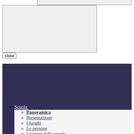
close
Scuola
Panoramica
Presentazione
I luoghi
Le persone
I numeri della scuola