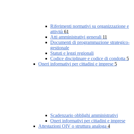
Riferimenti normativi su organizzazione e
attività
61
Atti amministrativi generali
11
Documenti di programmazione strategico-
gestionale
Statuti e leggi regionali
Codice disciplinare e codice di condotta
5
Oneri informativi per cittadini e imprese
5
Scadenzario obblighi amministrativi
Oneri informativi per cittadini e imprese
Attestazioni OIV o struttura analoga
4