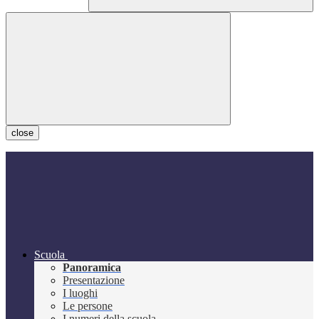
close
Scuola
Panoramica
Presentazione
I luoghi
Le persone
I numeri della scuola