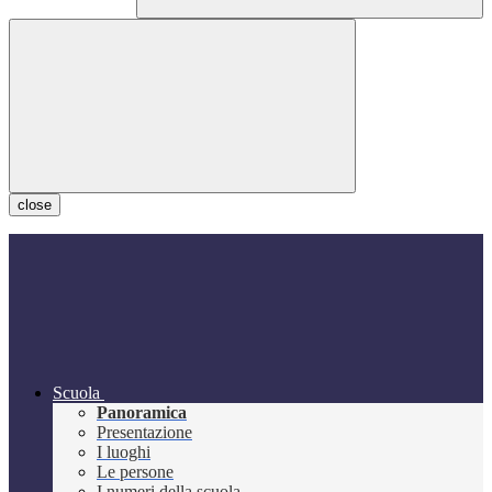
close
Scuola
Panoramica
Presentazione
I luoghi
Le persone
I numeri della scuola