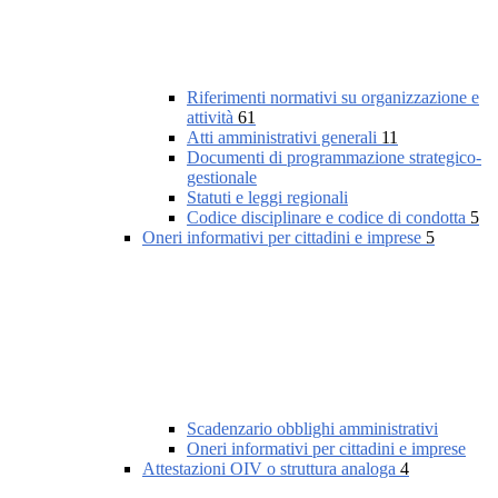
Riferimenti normativi su organizzazione e
attività
61
Atti amministrativi generali
11
Documenti di programmazione strategico-
gestionale
Statuti e leggi regionali
Codice disciplinare e codice di condotta
5
Oneri informativi per cittadini e imprese
5
Scadenzario obblighi amministrativi
Oneri informativi per cittadini e imprese
Attestazioni OIV o struttura analoga
4