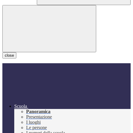
close
Scuola
Panoramica
Presentazione
I luoghi
Le persone
I numeri della scuola