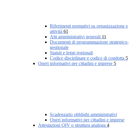
Riferimenti normativi su organizzazione e
attività
61
Atti amministrativi generali
11
Documenti di programmazione strategico-
gestionale
Statuti e leggi regionali
Codice disciplinare e codice di condotta
5
Oneri informativi per cittadini e imprese
5
Scadenzario obblighi amministrativi
Oneri informativi per cittadini e imprese
Attestazioni OIV o struttura analoga
4