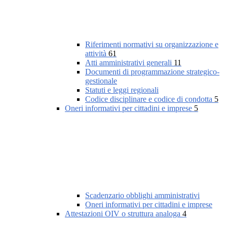
Riferimenti normativi su organizzazione e
attività
61
Atti amministrativi generali
11
Documenti di programmazione strategico-
gestionale
Statuti e leggi regionali
Codice disciplinare e codice di condotta
5
Oneri informativi per cittadini e imprese
5
Scadenzario obblighi amministrativi
Oneri informativi per cittadini e imprese
Attestazioni OIV o struttura analoga
4