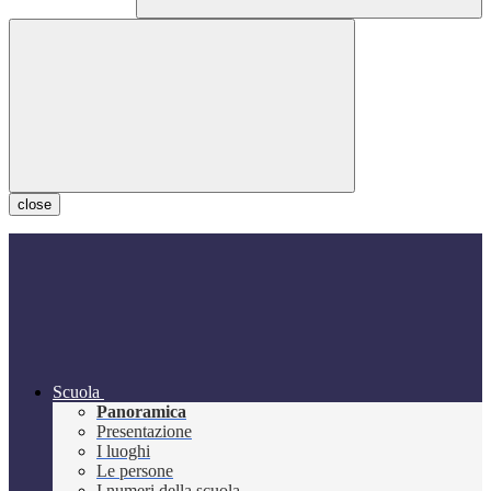
close
Scuola
Panoramica
Presentazione
I luoghi
Le persone
I numeri della scuola