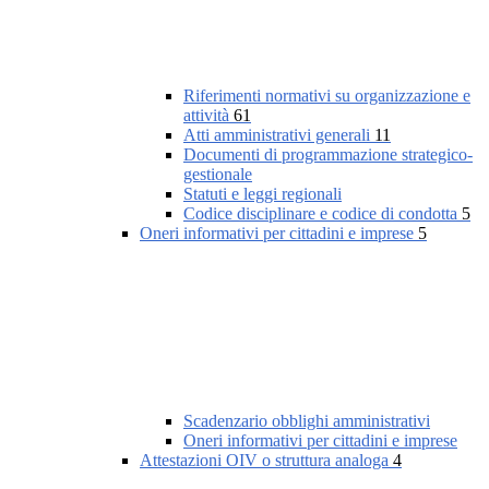
Riferimenti normativi su organizzazione e
attività
61
Atti amministrativi generali
11
Documenti di programmazione strategico-
gestionale
Statuti e leggi regionali
Codice disciplinare e codice di condotta
5
Oneri informativi per cittadini e imprese
5
Scadenzario obblighi amministrativi
Oneri informativi per cittadini e imprese
Attestazioni OIV o struttura analoga
4