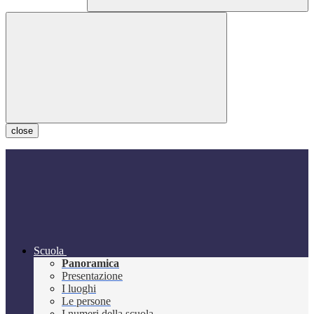
close
Scuola
Panoramica
Presentazione
I luoghi
Le persone
I numeri della scuola