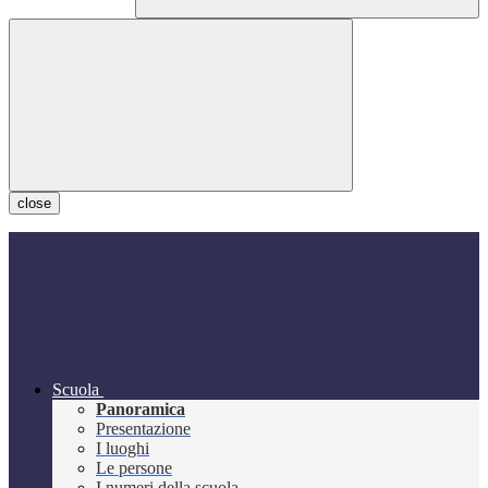
close
Scuola
Panoramica
Presentazione
I luoghi
Le persone
I numeri della scuola