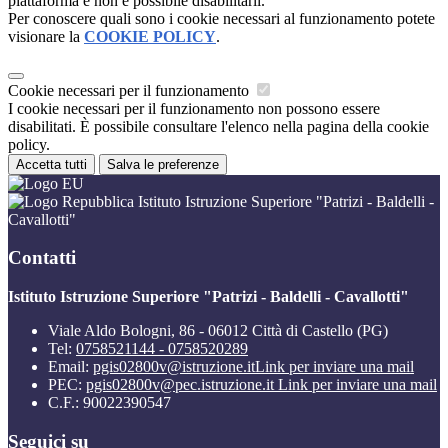
piattaforma e non è possibile disabilitarli.
Per conoscere quali sono i cookie necessari al funzionamento potete
visionare la
COOKIE POLICY
.
Cookie necessari per il funzionamento
I cookie necessari per il funzionamento non possono essere
disabilitati. È possibile consultare l'elenco nella pagina della cookie
policy.
Accetta tutti
Salva le preferenze
Istituto Istruzione Superiore "Patrizi - Baldelli -
Cavallotti"
Contatti
Istituto Istruzione Superiore "Patrizi - Baldelli - Cavallotti"
Viale Aldo Bologni, 86 - 06012 Città di Castello (PG)
Tel:
0758521144 - 0758520289
Email:
pgis02800v@istruzione.it
Link per inviare una mail
PEC:
pgis02800v@pec.istruzione.it
Link per inviare una mail
C.F.: 90022390547
Seguici su