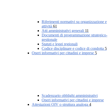
Riferimenti normativi su organizzazione e
attività
61
Atti amministrativi generali
11
Documenti di programmazione strategico-
gestionale
Statuti e leggi regionali
Codice disciplinare e codice di condotta
5
Oneri informativi per cittadini e imprese
5
Scadenzario obblighi amministrativi
Oneri informativi per cittadini e imprese
Attestazioni OIV o struttura analoga
4