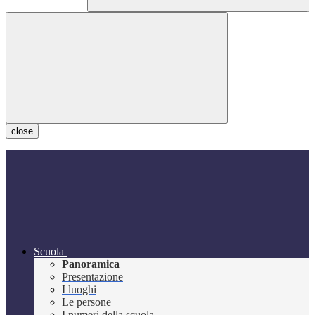
close
Scuola
Panoramica
Presentazione
I luoghi
Le persone
I numeri della scuola