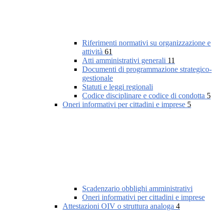
Riferimenti normativi su organizzazione e
attività
61
Atti amministrativi generali
11
Documenti di programmazione strategico-
gestionale
Statuti e leggi regionali
Codice disciplinare e codice di condotta
5
Oneri informativi per cittadini e imprese
5
Scadenzario obblighi amministrativi
Oneri informativi per cittadini e imprese
Attestazioni OIV o struttura analoga
4