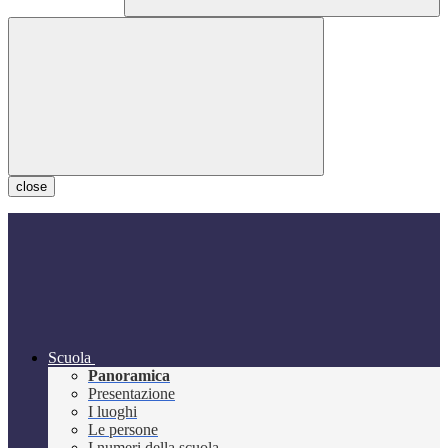
close
Scuola
Panoramica
Presentazione
I luoghi
Le persone
I numeri della scuola