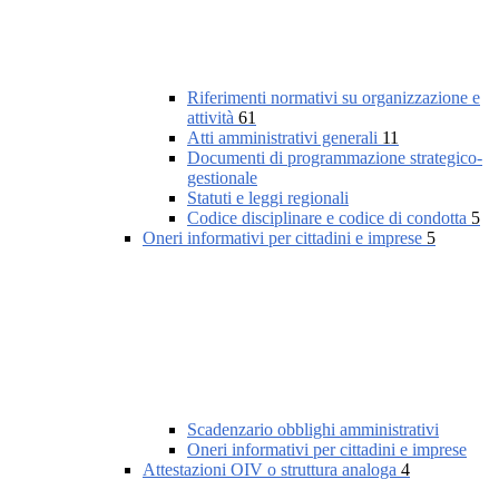
Riferimenti normativi su organizzazione e
attività
61
Atti amministrativi generali
11
Documenti di programmazione strategico-
gestionale
Statuti e leggi regionali
Codice disciplinare e codice di condotta
5
Oneri informativi per cittadini e imprese
5
Scadenzario obblighi amministrativi
Oneri informativi per cittadini e imprese
Attestazioni OIV o struttura analoga
4