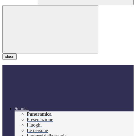
close
Scuola
Panoramica
Presentazione
I luoghi
Le persone
I numeri della scuola