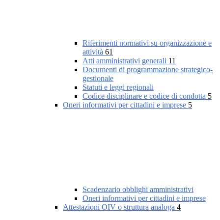
Riferimenti normativi su organizzazione e
attività
61
Atti amministrativi generali
11
Documenti di programmazione strategico-
gestionale
Statuti e leggi regionali
Codice disciplinare e codice di condotta
5
Oneri informativi per cittadini e imprese
5
Scadenzario obblighi amministrativi
Oneri informativi per cittadini e imprese
Attestazioni OIV o struttura analoga
4