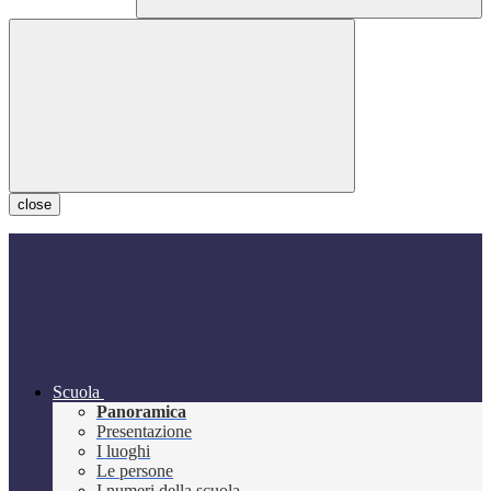
close
Scuola
Panoramica
Presentazione
I luoghi
Le persone
I numeri della scuola