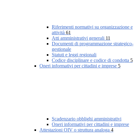
Riferimenti normativi su organizzazione e
attività
61
Atti amministrativi generali
11
Documenti di programmazione strategico-
gestionale
Statuti e leggi regionali
Codice disciplinare e codice di condotta
5
Oneri informativi per cittadini e imprese
5
Scadenzario obblighi amministrativi
Oneri informativi per cittadini e imprese
Attestazioni OIV o struttura analoga
4