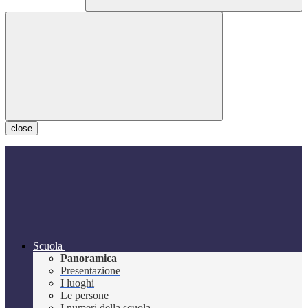
close
Scuola
Panoramica
Presentazione
I luoghi
Le persone
I numeri della scuola