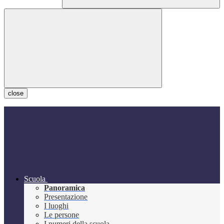
close
Scuola
Panoramica
Presentazione
I luoghi
Le persone
I numeri della scuola