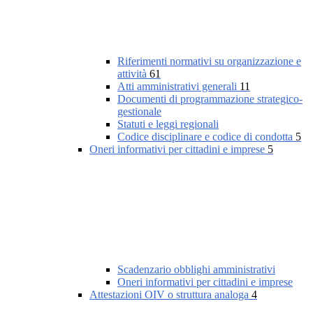
Riferimenti normativi su organizzazione e
attività
61
Atti amministrativi generali
11
Documenti di programmazione strategico-
gestionale
Statuti e leggi regionali
Codice disciplinare e codice di condotta
5
Oneri informativi per cittadini e imprese
5
Scadenzario obblighi amministrativi
Oneri informativi per cittadini e imprese
Attestazioni OIV o struttura analoga
4