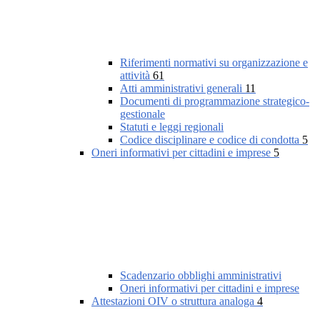
Riferimenti normativi su organizzazione e
attività
61
Atti amministrativi generali
11
Documenti di programmazione strategico-
gestionale
Statuti e leggi regionali
Codice disciplinare e codice di condotta
5
Oneri informativi per cittadini e imprese
5
Scadenzario obblighi amministrativi
Oneri informativi per cittadini e imprese
Attestazioni OIV o struttura analoga
4