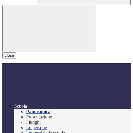
close
Scuola
Panoramica
Presentazione
I luoghi
Le persone
I numeri della scuola