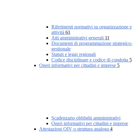
Riferimenti normativi su organizzazione e
attività
61
Atti amministrativi generali
11
Documenti di programmazione strategico-
gestionale
Statuti e leggi regionali
Codice disciplinare e codice di condotta
5
Oneri informativi per cittadini e imprese
5
Scadenzario obblighi amministrativi
Oneri informativi per cittadini e imprese
Attestazioni OIV o struttura analoga
4