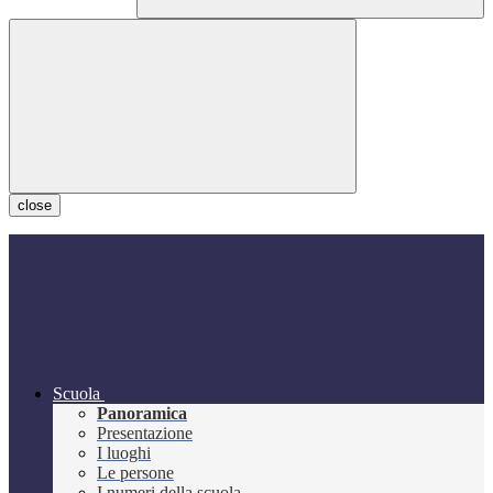
close
Scuola
Panoramica
Presentazione
I luoghi
Le persone
I numeri della scuola